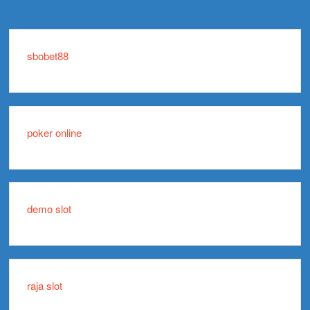
sbobet88
poker online
demo slot
raja slot