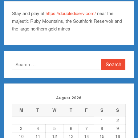
Stay and play at
https://doubledicerv.com/
near the
majestic Ruby Mountains, the Southfork Reservoir and
the large northern gold mines
Search
for:
August 2026
M
T
W
T
F
S
S
1
2
3
4
5
6
7
8
9
10
11
12
13
14
15
16