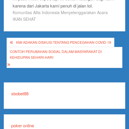
karena dari Jakarta kami penuh di jalan tol.
Komunitas Altis Indonesia Menyelenggarakan Acara
IKAN SEHAT
Post
KMI ADAKAN DISKUSI TENTANG PENCEGAHAN COVID-19
navigation
CONTOH PERUBAHAN SOSIAL DALAM MASYARAKAT DI
KEHIDUPAN SEHARI-HARI
sbobet88
poker online