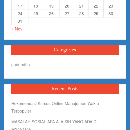
17
18
19
20
21
22
23
24
25
26
27
28
29
30
31
« Nov
Categories
gaddedha
Recent Posts
Rekomendasi Kursus Online Manajemen Waktu
Terpopuler
MASALAH SOSIAL APA AJA SIH YANG ADA DI
MYANMAR