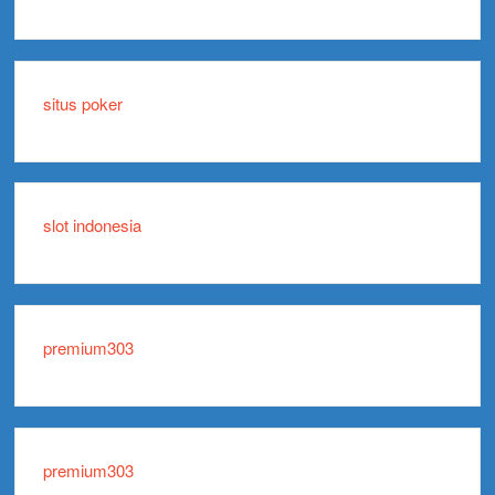
situs poker
slot indonesia
premium303
premium303