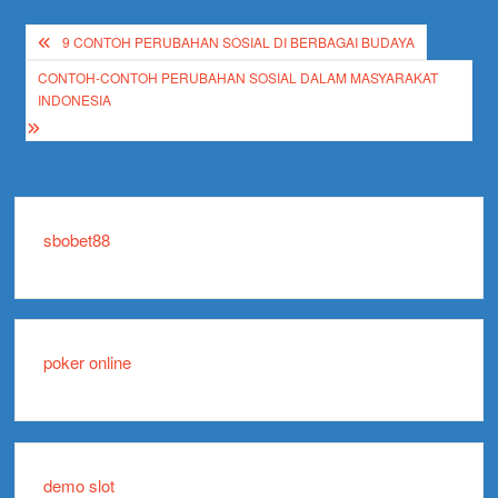
Post
9 CONTOH PERUBAHAN SOSIAL DI BERBAGAI BUDAYA
navigation
CONTOH-CONTOH PERUBAHAN SOSIAL DALAM MASYARAKAT
INDONESIA
sbobet88
poker online
demo slot