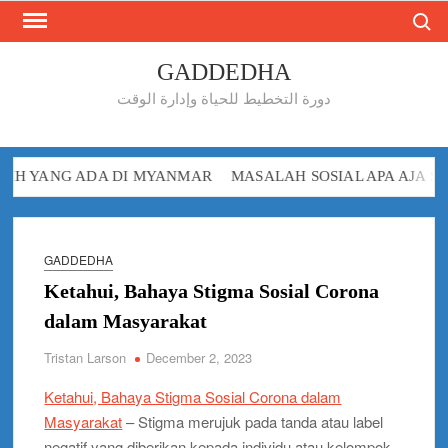
Search
Skip
to
content
GADDEDHA
دورة التخطيط للحياة وإدارة الوقت
ANG ADA DI MYANMAR
MASALAH SOSIAL APA AJA SIH YANG
GADDEDHA
Ketahui, Bahaya Stigma Sosial Corona
dalam Masyarakat
Tristan Larson
December 2, 2023
Ketahui, Bahaya Stigma Sosial Corona dalam
Masyarakat
– Stigma merujuk pada tanda atau label
negatif yang diberikan kepada individu atau kelompok