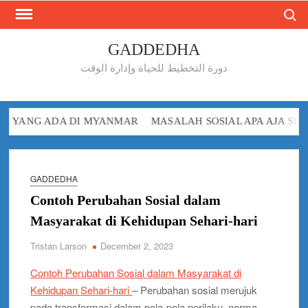
Search
Skip
to
content
GADDEDHA
دورة التخطيط للحياة وإدارة الوقت
G ADA DI MYANMAR
MASALAH SOSIAL APA AJA SIH YANG 
GADDEDHA
Contoh Perubahan Sosial dalam
Masyarakat di Kehidupan Sehari-hari
Tristan Larson
December 2, 2023
Contoh Perubahan Sosial dalam Masyarakat di
Kehidupan Sehari-hari
– Perubahan sosial merujuk
pada transformasi dalam pola-pola perilaku, norma,