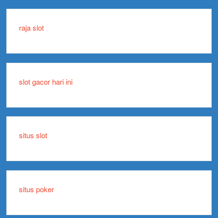
raja slot
slot gacor hari ini
situs slot
situs poker