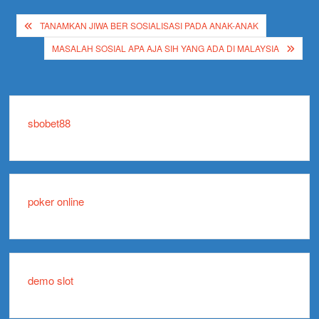
Post
TANAMKAN JIWA BER SOSIALISASI PADA ANAK-ANAK
navigation
MASALAH SOSIAL APA AJA SIH YANG ADA DI MALAYSIA
sbobet88
poker online
demo slot