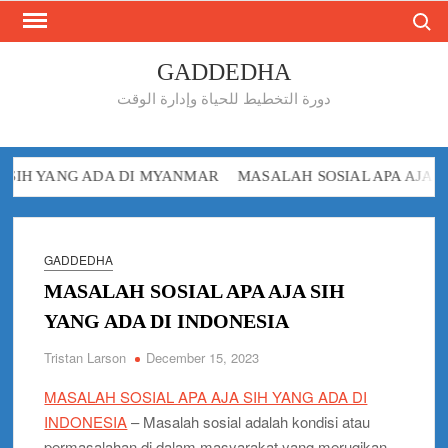
Search
Skip
to
content
GADDEDHA
دورة التخطيط للحياة وإدارة الوقت
ANG ADA DI MYANMAR
MASALAH SOSIAL APA AJA SIH YAN
GADDEDHA
MASALAH SOSIAL APA AJA SIH
YANG ADA DI INDONESIA
Tristan Larson
December 15, 2023
MASALAH SOSIAL APA AJA SIH YANG ADA DI
INDONESIA
– Masalah sosial adalah kondisi atau
permasalahan di dalam masyarakat yang merugikan