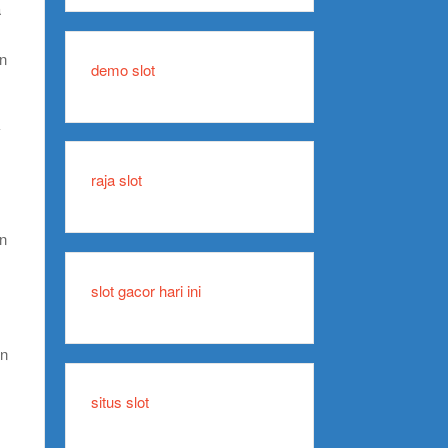
a
an
demo slot
k
n
raja slot
an
slot gacor hari ini
an
situs slot