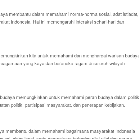
udaya membantu dalam memahami norma-norma sosial, adat istiadat,
arakat Indonesia. Hal ini memengaruhi interaksi sehari-hari dan
a memungkinkan kita untuk memahami dan menghargai warisan buday
ktik keagamaan yang kaya dan beraneka ragam di seluruh wilayah
al budaya memungkinkan untuk memahami peran budaya dalam politi
an politik, partisipasi masyarakat, dan penerapan kebijakan.
daya membantu dalam memahami bagaimana masyarakat Indonesia
ogi, globalisasi, serta dampaknya terhadap nilai-nilai dan norma-