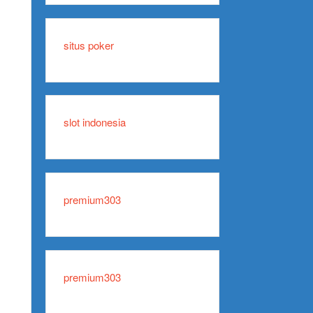
situs poker
slot indonesia
premium303
premium303