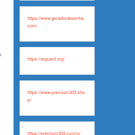
https://www.geradordesenha.
com/
a,
https://arguard.org/
https://www.premium303.sho
k
p/
https://premium303.cymru/