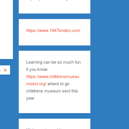
https://www.1947london.com
Learning can be so much fun
if you know
A
https://www.childrensmuseu
msect.org/
where to go
childrens museum sect this
year