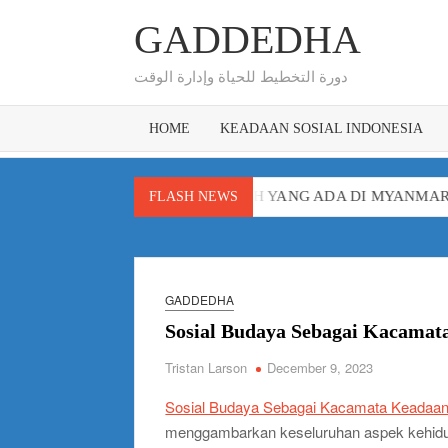
Skip
GADDEDHA
to
content
دورة التخطيط للحياة وإدارة الوقت
HOME
KEADAAN SOSIAL INDONESIA
AH SOSIAL APA AJA SIH YANG ADA DI MYANMAR
MASALAH
FLASH NEWS
GADDEDHA
Sosial Budaya Sebagai Kacamat
Tristan Larson
December 9, 2023
Sosial Budaya Sebagai Kacamata Keadaan
menggambarkan keseluruhan aspek kehidupa