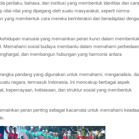
pola perilaku, bahasa, dan institusi yang membentuk identitas dan car
nilai-nilai yang dipegang oleh suatu masyarakat, seperti norma-
raan yang membentuk cara mereka berinteraksi dan beradaptasi deng
am kehidupan manusia yang memainkan peran kunci dalam membentu
yarakat. Memahami sosial budaya membantu dalam memahami perbedaa
enghargai, dan membangun hubungan yang harmonis antara
kerangka pandang yang digunakan untuk memahami, menganalisis, d
uatu negara, termasuk Indonesia. Ini mencakup berbagai aspek
iadat, kepercayaan, kebiasaan, dan struktur sosial yang membentuk
memainkan peran penting sebagai kacamata untuk memahami keada
uk: